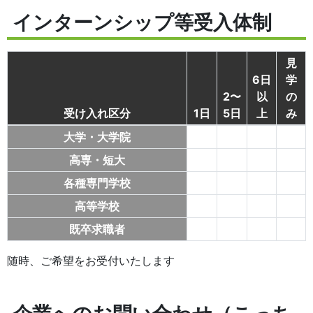
インターンシップ等受入体制
見
6日
学
2〜
以
の
受け入れ区分
1日
5日
上
み
大学・大学院
高専・短大
各種専門学校
高等学校
既卒求職者
随時、ご希望をお受付いたします