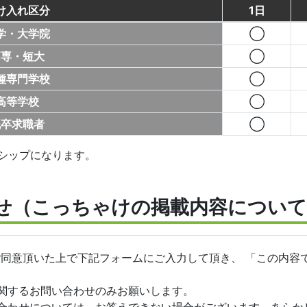
け入れ区分
1日
学・大学院
◯
高専・短大
◯
種専門学校
◯
高等学校
◯
既卒求職者
◯
シップになります。
せ（こっちゃけの掲載内容について
ご同意頂いた上で下記フォームにご入力して頂き、 「この内容
関するお問い合わせのみお願いします。
合わせについては、お答えできない場合がございます。あらか