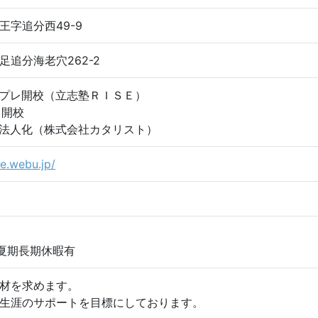
王字追分西49-9
追分海老穴262-2
0日プレ開校（立志塾ＲＩＳＥ）
日開校
0日法人化（株式会社カタリスト）
se.webu.jp/
夏期長期休暇有
材を求めます。
生涯のサポートを目標にしております。