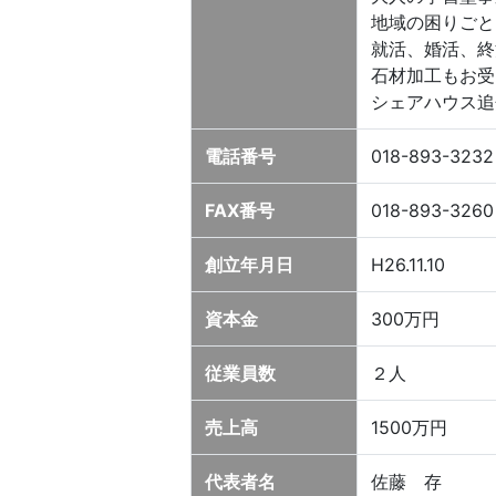
地域の困りごと
就活、婚活、終
石材加工もお受
シェアハウス追
電話番号
018-893-3232
FAX番号
018-893-3260
創立年月日
H26.11.10
資本金
300万円
従業員数
２人
売上高
1500万円
代表者名
佐藤 存