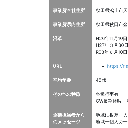
事業所本社住所
秋田県潟上市天
事業所県内住所
秋田県秋田市金足
沿革
H26年11月1
H27年３月30
R03年６月1
URL
https://ri
平均年齢
45歳
その他の特徴
各種行事有
GW長期休暇・
企業担当者から
地域に根差す人
のメッセージ
地域一個人の一