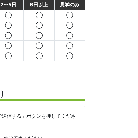
2〜5日
6日以上
見学のみ
◯
◯
◯
◯
◯
◯
◯
◯
◯
◯
◯
◯
◯
◯
◯
）
で送信する」ボタンを押してくださ
じめご了承ください。