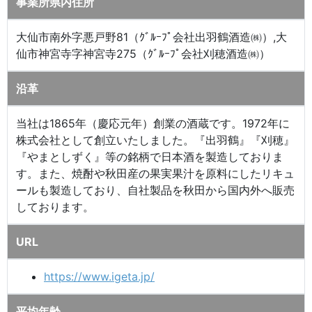
事業所県内住所
大仙市南外字悪戸野81（ｸﾞﾙｰﾌﾟ会社出羽鶴酒造㈱）,大
仙市神宮寺字神宮寺275（ｸﾞﾙｰﾌﾟ会社刈穂酒造㈱）
沿革
当社は1865年（慶応元年）創業の酒蔵です。1972年に
株式会社として創立いたしました。『出羽鶴』『刈穂』
『やまとしずく』等の銘柄で日本酒を製造しておりま
す。また、焼酎や秋田産の果実果汁を原料にしたリキュ
ールも製造しており、自社製品を秋田から国内外へ販売
しております。
URL
https://www.igeta.jp/
平均年齢