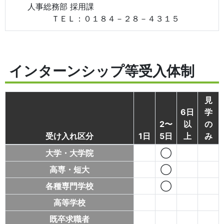
人事総務部 採用課
ＴＥＬ：０１８４－２８－４３１５
インターンシップ等受入体制
見
6日
学
2〜
以
の
受け入れ区分
1日
5日
上
み
大学・大学院
◯
高専・短大
◯
各種専門学校
◯
高等学校
既卒求職者