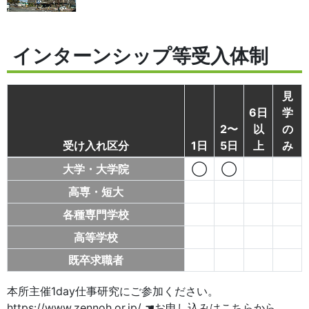
インターンシップ等受入体制
見
6日
学
2〜
以
の
受け入れ区分
1日
5日
上
み
大学・大学院
◯
◯
高専・短大
各種専門学校
高等学校
既卒求職者
本所主催1day仕事研究にご参加ください。
https://www.zennoh.or.jp/ ☚お申し込みはこちらから