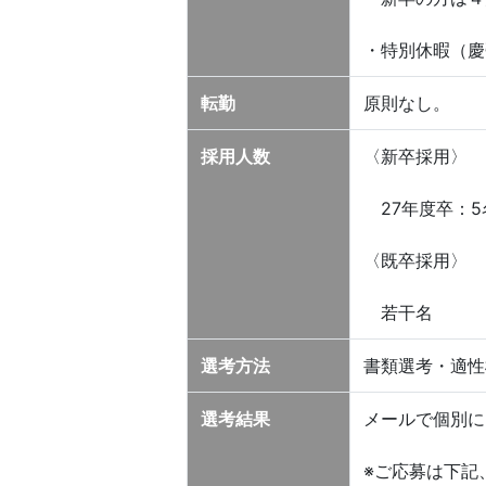
・特別休暇（慶
転勤
原則なし。
採用人数
〈新卒採用〉
27年度卒：5
〈既卒採用〉
若干名
選考方法
書類選考・適性
選考結果
メールで個別に
※ご応募は下記