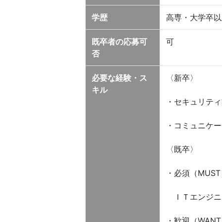
学歴
高専・大学卒以
既卒者の応募可
可
否
必要な経験・ス
〈新卒〉
キル
・セキュリティ
・コミュニケー
〈既卒〉
・必須（MUST
ＩＴエンジニ
・歓迎（WANT