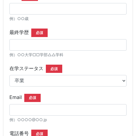
例）○○歳
最終学歴
必須
例）○○大学□□学部△△学科
在学ステータス
必須
Email
必須
例）○○○○@○○.jp
電話番号
必須