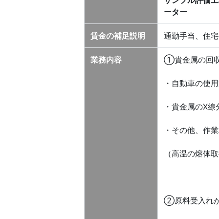
サンプル評価工
ーター
賃金の補足説明
通勤手当、住宅
業務内容
①貴金属の回収
・自動車の使用
・貴金属のX線
・その他、作業
（高温の熔体取
②原料受入れ