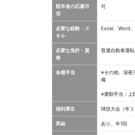
既卒者の応募可
可
否
必要な経験・ス
Excel、Word
キル
必要な免許・資
普通自動車運転
格
各種手当
※その他、深夜
備
※通勤手当：上
福利厚生
球技大会（年１
昇給
あり、年1回