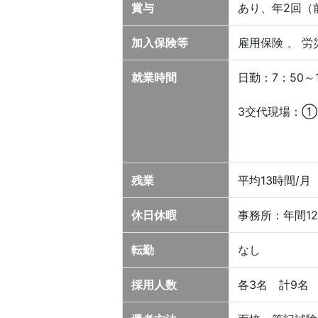
賞与
あり、年2回（前
加入保険等
雇用保険 、 労
就業時間
日勤：7：50～1
3交代現場：①7：
残業
平均13時間/月
休日休暇
事務所：年間12
転勤
なし
採用人数
各3名 計9名