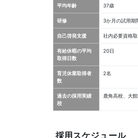
平均年齢
37歳
研修
3か月の試用期
自己啓発支援
社内必要資格取
有給休暇の平均
20日
取得日数
育児休業取得者
2名
数
過去の採用実績
鹿角高校、大館
校
採用スケジュール