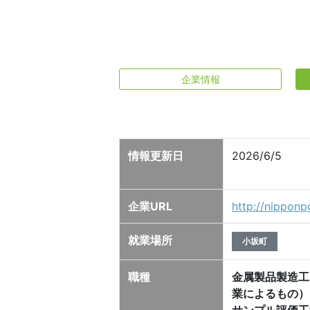
企業情報
情報更新日
2026/6/5
企業URL
http://nippon
就業場所
小坂町
職種
金属製品製造工
業によるもの）