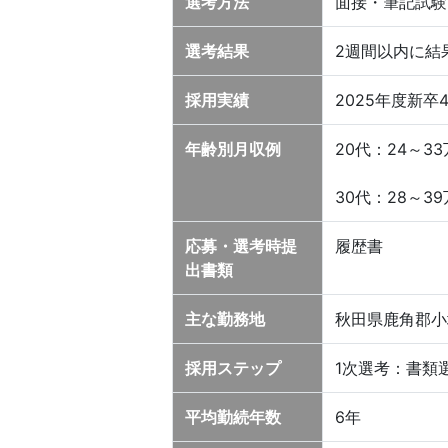
選考方法
面接・筆記試験
選考結果
2週間以内に結
採用実績
2025年度新卒
年齢別月収例
20代：24～3
30代：28～3
応募・選考時提
履歴書
出書類
主な勤務地
秋田県鹿角郡小
採用ステップ
1次選考：書類
平均勤続年数
6年