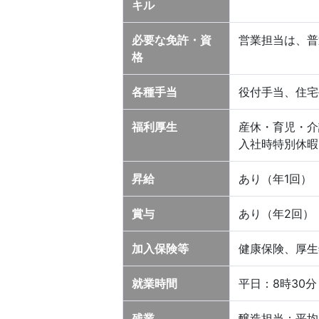
キル
必要な免許・資
営業担当は、普
格
各種手当
役付手当、住宅
福利厚生
産休・育児・介
入社時特別休暇
昇給
あり（年1回）
賞与
あり（年2回）
加入保険等
健康保険、厚生
就業時間
平日：8時30分
残業
醸造担当：平均