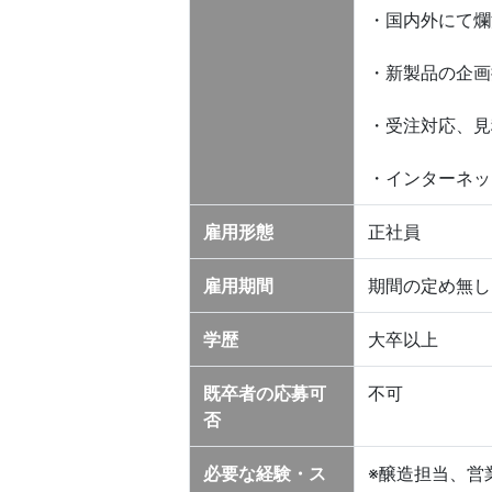
・国内外にて爛
・新製品の企画
・受注対応、見
・インターネッ
雇用形態
正社員
雇用期間
期間の定め無し
学歴
大卒以上
既卒者の応募可
不可
否
必要な経験・ス
※醸造担当、営業