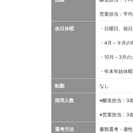
営業担当：平均
休日休暇
・日曜日、祝日
・4月～９月の
・10月～3月
・年末年始休暇
転勤
なし
採用人数
※醸造担当：3
※営業担当：3
選考方法
書類選考・適性