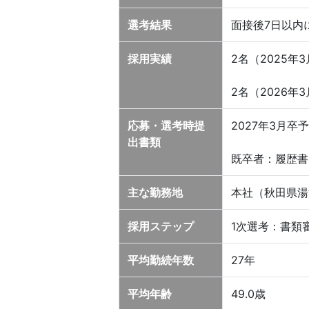
選考結果
面接後7日以内
採用実績
2名（2025年
2名（2026年
応募・選考時提
2027年3月
出書類
既卒者：履歴書
主な勤務地
本社（秋田県湯
採用ステップ
1次選考：書類
平均勤続年数
27年
平均年齢
49.0歳