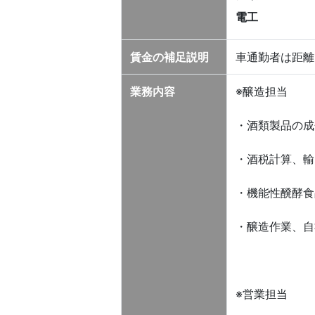
電工
賃金の補足説明
車通勤者は距離
業務内容
※醸造担当
・酒類製品の成
・酒税計算、輸
・機能性醗酵食
・醸造作業、自
※営業担当