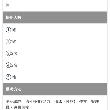
無
採用人数
①1名
②1名
③2名
④2名
⑤1名
選考方法
筆記試験、適性検査(能力、情緒・性格)、作文、管理
職・役員面接