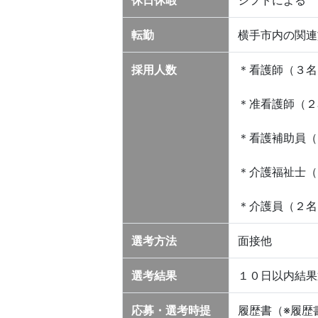
休日休暇
シフトによる
転勤
横手市内の関連
採用人数
＊看護師（３名
＊准看護師（２
＊看護補助員（
＊介護福祉士（
＊介護員（２名
選考方法
面接他
選考結果
１０日以内結果
応募・選考時提
履歴書（※履歴