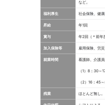
など。
福利厚生
社会保険、健康
昇給
年1回
賞与
年2回（＊前年度
加入保険等
雇用保険、労災
就業時間
看護師、介護員
（1）8：30～1
（2）16：45～
残業
ほとんど無し。