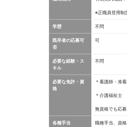
※正職員登用制
学歴
不問
既卒者の応募可
可
否
必要な経験・ス
不問
キル
必要な免許・資
＊看護師・准看
格
＊介護福祉士
無資格でも応募
各種手当
職種手当、資格