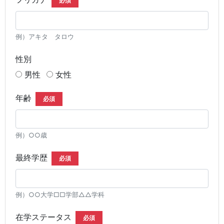
必須
例）アキタ タロウ
性別
男性
女性
年齢
必須
例）○○歳
最終学歴
必須
例）○○大学□□学部△△学科
在学ステータス
必須