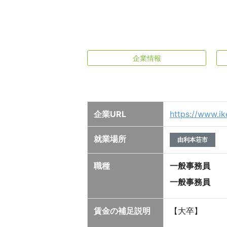
企業情報
企業URL
https://www.ike
就業場所
由利本荘市
職種
一般事務員
一般事務員
賃金の補足説明
【大卒】