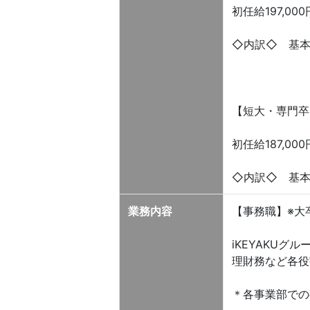
初任給197,000
◇内訳◇ 基本給
【短大・専門卒
初任給187,000
◇内訳◇ 基本給
業務内容
【事務職】※大
iKEYAKUグ
理財務など各役
＊各事業部での