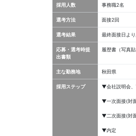
採用人数
事務職2名
選考方法
面接2回
選考結果
最終面接日より
応募・選考時提
履歴書（写真貼
出書類
主な勤務地
秋田県
採用ステップ
▼会社説明会、
▼一次面接(対面
▼二次面接(対面
▼内定