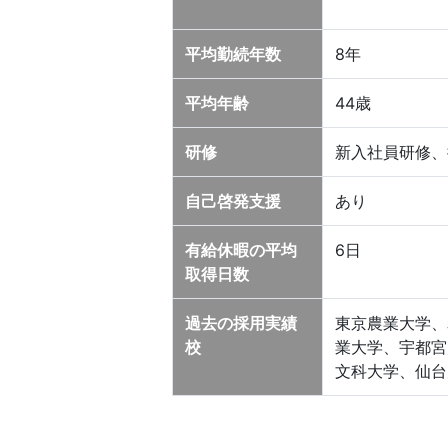
平均勤続年数
8年
平均年齢
44歳
研修
新入社員研修、
自己啓発支援
あり
有給休暇の平均
6日
取得日数
過去の採用実績
東京農業大学、
校
業大学、宇都宮
文科大学、仙台