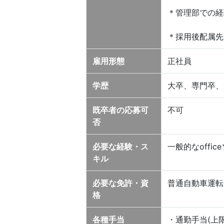
＊管理部での経
＊採用後配属先
雇用形態
正社員
学歴
大卒、専門卒、
既卒者の応募可
不可
否
必要な経験・ス
一般的なoffi
キル
必要な免許・資
普通自動車運転免
格
各種手当
・通勤手当(上