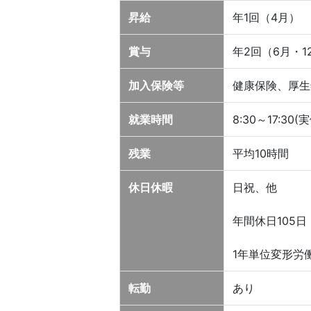
昇給
年1回（4月）
賞与
年2回（6月・1
加入保険等
健康保険、厚生
就業時間
8:30～17:30
残業
平均10時間
休日休暇
日祝、他
年間休日105日
1年単位変形労
転勤
あり