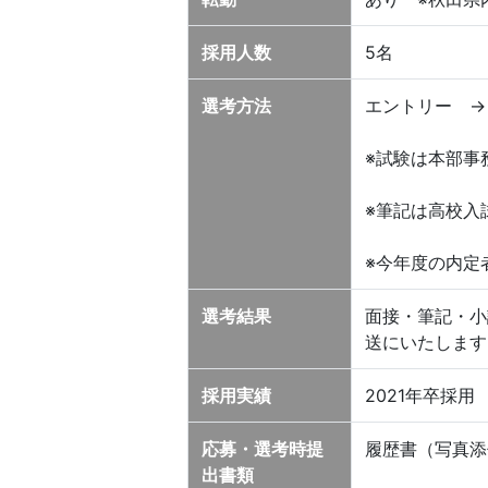
採用人数
5名
選考方法
エントリー →
※試験は本部事
※筆記は高校入
※今年度の内定
選考結果
面接・筆記・小
送にいたします
採用実績
2021年卒採用
応募・選考時提
履歴書（写真添
出書類