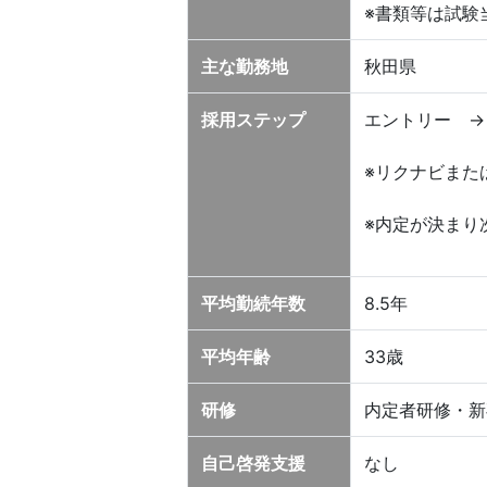
※書類等は試験
主な勤務地
秋田県
採用ステップ
エントリー →
※リクナビまた
※内定が決まり
平均勤続年数
8.5年
平均年齢
33歳
研修
内定者研修・新
自己啓発支援
なし