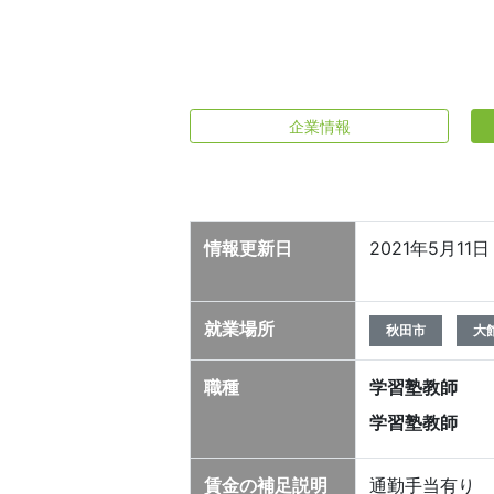
企業情報
情報更新日
2021年5月1
就業場所
秋田市
大
職種
学習塾教師
学習塾教師
賃金の補足説明
通勤手当有り