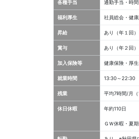
各種手当
通勤手当・時間
福利厚生
社員総会・健康
昇給
あり（年１回）
賞与
あり（年２回）
加入保険等
健康保険・厚生
就業時間
13:30～22
残業
平均7時間/月
休日休暇
年約110日
ＧＷ休暇・夏期
転勤
あり ※秋田県