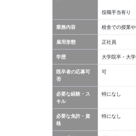
役職手当有り
業務内容
校舎での授業や
雇用形態
正社員
学歴
大学院卒・大学
既卒者の応募可
可
否
必要な経験・ス
特になし
キル
必要な免許・資
特になし
格