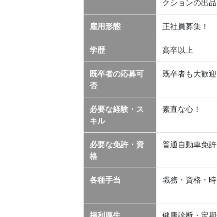
クションの出品
雇用形態
正社員募集！
学歴
高卒以上
既卒者の応募可
既卒者も大歓迎
否
必要な経験・ス
素直な心！
キル
必要な免許・資
普通自動車免許
格
各種手当
職務・資格・時
福利厚生
健康診断・定期