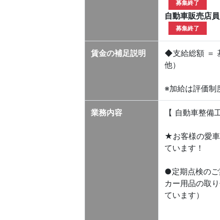
募集終了
自動車販売店員
募集終了
賃金の補足説明
◆支給総額 ＝ 
他）
※加給は評価制度
業務内容
【 自動車整備
★お客様の愛車
ています！
●定期点検の
カー用品の取
ています）