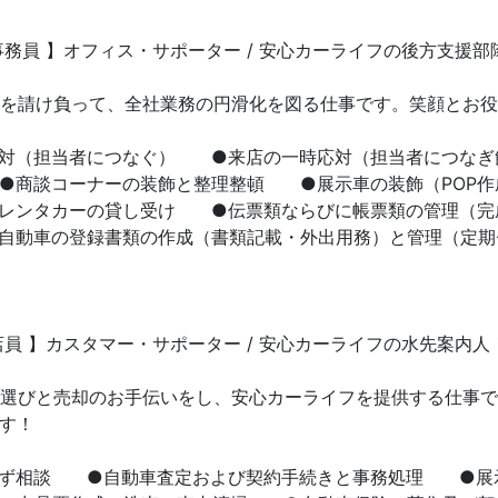
事務員 】オフィス・サポーター / 安心カーライフの後方支援部
を請け負って、全社業務の円滑化を図る仕事です。笑顔とお役
応対（担当者につなぐ） ●来店の一時応対（担当者につな
●商談コーナーの装飾と整理整頓 ●展示車の装飾（POP
レンタカーの貸し受け ●伝票類ならびに帳票類の管理（完
自動車の登録書類の作成（書類記載・外出用務）と管理（定期
店員 】カスタマー・サポーター / 安心カーライフの水先案内人
選びと売却のお手伝いをし、安心カーライフを提供する仕事で
す！
ろず相談 ●自動車査定および契約手続きと事務処理 ●展