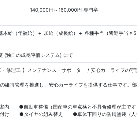
140,000円～160,000円 専門卒
基本給（年齢給）＋ 加給（成長給）＋ 各種手当（皆勤手当￥5,0
 (独自の成長評価システム) にて
工・修理工 】メンテナンス・サポーター / 安心カーライフの守
の維持管理を推進し、安心カーライフを提供する仕事です。部
ご案内 ●自動車整備（国産車の車点検と不具合修理が主で
り付け ●タイヤの組み替え ●車体下回りの防錆塗装（人