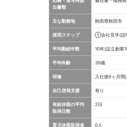
応募・選考時提
履歴書・職務経
出書類
主な勤務地
秋田県秋田市
採用ステップ
①会社見学(説
平均勤続年数
10年(設立創業1
平均年齢
39歳
研修
入社後6ヶ月間
自己啓発支援
有り
有給休暇の平均
2日
取得日数
育児休業取得者
0人