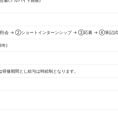
歴書(アルバイト経験)
明)会 → ②ショートインターンシップ → ③応募 → ④筆記
8年)
は研修期間とし給与は時給制となります。