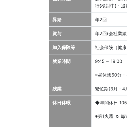
行(検討中)・退
昇給
年2回
賞与
年2回(会社業
加入保険等
社会保険（健康
就業時間
9:45 ~ 19:00
※昼休憩60分・
残業
繁忙期(3月・4
休日休暇
◆年間休日 10
※第1火曜 ＆ 