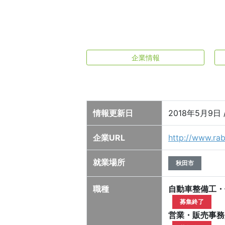
企業情報
情報更新日
2018年5月9
企業URL
http://www.rabi
就業場所
秋田市
職種
自動車整備工・
募集終了
営業・販売事務