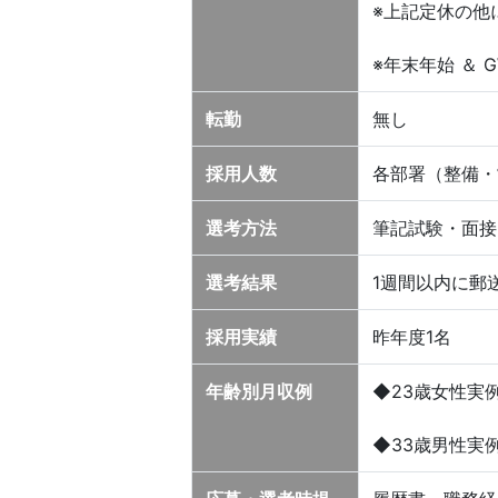
※上記定休の他
※年末年始 ＆ 
転勤
無し
採用人数
各部署（整備・
選考方法
筆記試験・面接
選考結果
1週間以内に郵
採用実績
昨年度1名
年齢別月収例
◆23歳女性実
◆33歳男性実