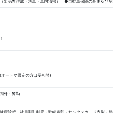
（出品票作成・洗車・車内清掃） ●自動車保険の募集及び契
！
(オートマ限定の方は要相談)
間外・皆勤
健康診断・社員割引制度・勤続表彰・サンクスカード表彰・懇親