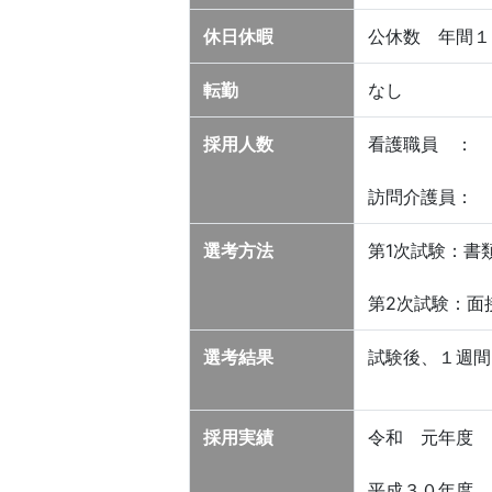
休日休暇
公休数 年間１
転勤
なし
採用人数
看護職員 ： 
訪問介護員： 
選考方法
第1次試験：書
第2次試験：面
選考結果
試験後、１週間
採用実績
令和 元年度
平成３０年度