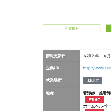
企業情報
情報更新日
令和２年 ４月
企業URL
http://www.ta
就業場所
北秋田市
職種
看護師・准看護
募集終了
ホームヘルパー