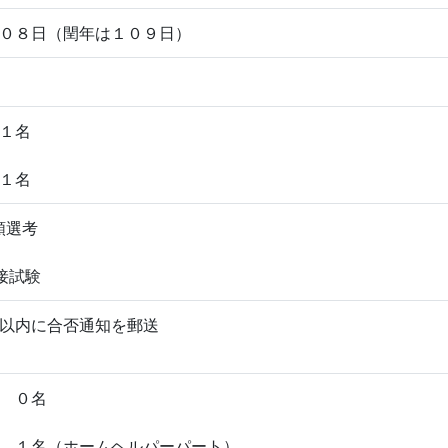
０８日（閏年は１０９日）
１名
１名
類選考
接試験
以内に合否通知を郵送
 ０名
 １名（ホームヘルパーパート）