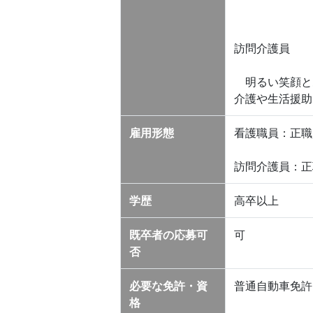
訪問介護員
明るい笑顔と
介護や生活援助
雇用形態
看護職員：正職
訪問介護員：正
学歴
高卒以上
既卒者の応募可
可
否
必要な免許・資
普通自動車免許
格