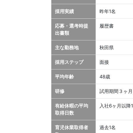
採用実績
昨年1名
応募・選考時提
履歴書
出書類
主な勤務地
秋田県
採用ステップ
面接
平均年齢
48歳
研修
試用期間３ヶ月あ
有給休暇の平均
入社6ヶ月以降
取得日数
育児休業取得者
過去1名