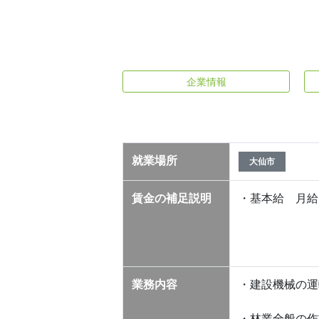
企業情報
就業場所
大仙市
賃金の補足説明
・基本給 月給 1
業務内容
・建設機械の運
・林業全般の作