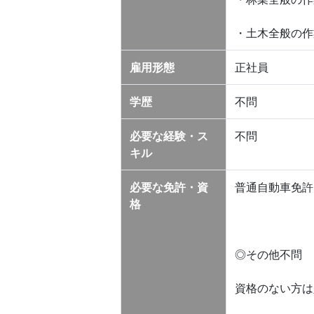
・土木全般の作
雇用形態
正社員
学歴
不問
必要な経験・ス
不問
キル
必要な免許・資
普通自動車免許
格
◎その他不問
資格のない方は