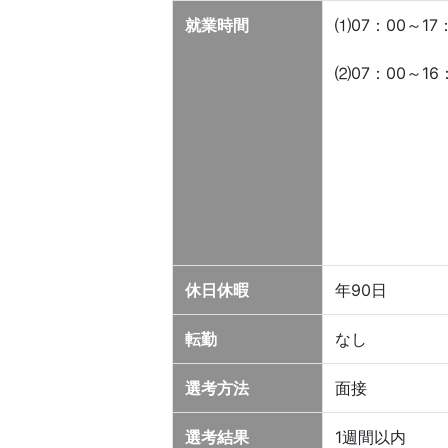
就業時間
⑴07：00～1
⑵07：00～1
休日休暇
年90日
転勤
なし
選考方法
面接
選考結果
1週間以内