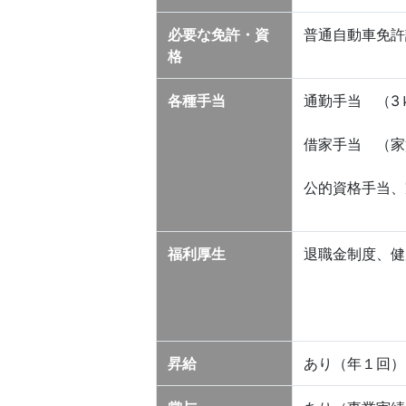
必要な免許・資
普通自動車免許
格
各種手当
通勤手当 （3ｋ
借家手当 （家
公的資格手当、
福利厚生
退職金制度、健
昇給
あり（年１回）