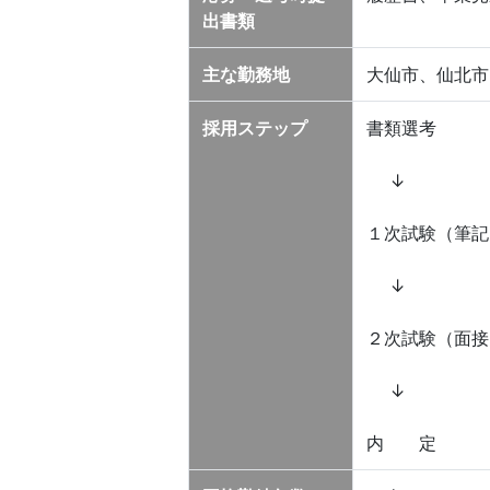
出書類
主な勤務地
大仙市、仙北市
採用ステップ
書類選考
↓
１次試験（筆記
↓
２次試験（面
↓
内 定