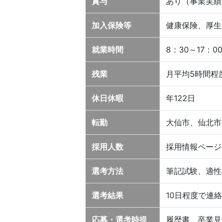
賞与
あり（事業実績
加入保険等
健康保険、厚生
就業時間
8：30～17：0
残業
月平均5時間程
休日休暇
年122日
転勤
大仙市、仙北市
採用人数
採用情報ページ
選考方法
筆記試験、適性
選考結果
10日程度で連絡
応募・選考時提
履歴書、卒業見