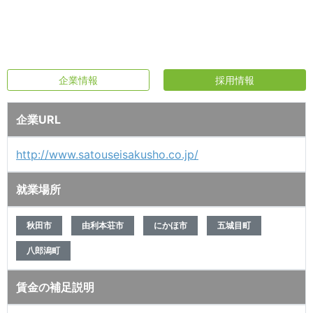
企業情報
採用情報
企業URL
http://www.satouseisakusho.co.jp/
就業場所
秋田市
由利本荘市
にかほ市
五城目町
八郎潟町
賃金の補足説明