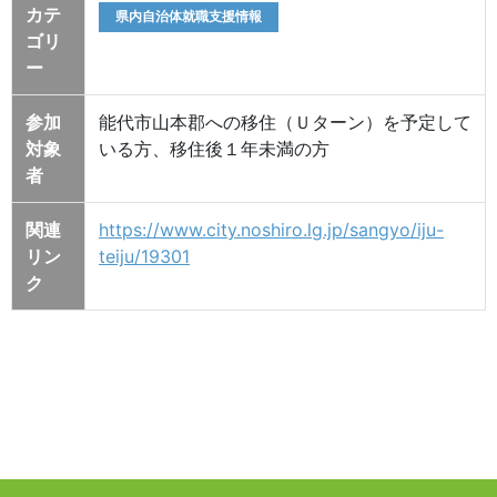
カテ
県内自治体就職支援情報
ゴリ
ー
参加
能代市山本郡への移住（Ｕターン）を予定して
対象
いる方、移住後１年未満の方
者
関連
https://www.city.noshiro.lg.jp/sangyo/iju-
リン
teiju/19301
ク