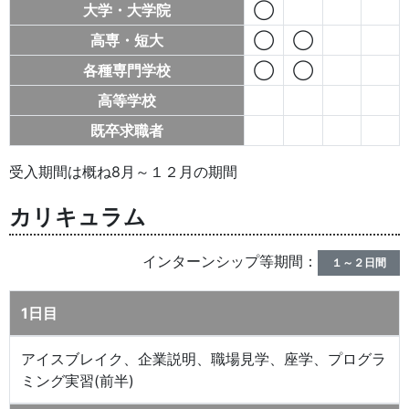
大学・大学院
◯
高専・短大
◯
◯
各種専門学校
◯
◯
高等学校
既卒求職者
受入期間は概ね8月～１２月の期間
カリキュラム
インターンシップ等期間：
１～２日間
1日目
アイスブレイク、企業説明、職場見学、座学、プログラ
ミング実習(前半)