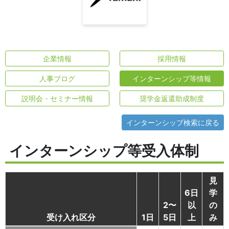
企業情報
採用情報
人事ブログ
インターンシップ等情報
説明会・セミナー情報
奨学金返還助成制度
インターンシップ検索に戻る
インターンシップ等受入体制
見
6日
学
2〜
以
の
受け入れ区分
1日
5日
上
み