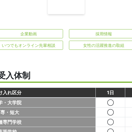
企業動画
採用情報
いつでもオンライン先輩相談
女性の活躍推進の取組
受入体制
け入れ区分
1日
学・大学院
◯
高専・短大
◯
種専門学校
◯
高等学校
◯