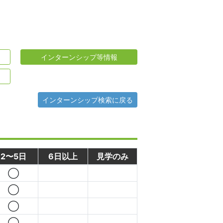
インターンシップ等情報
インターンシップ検索に戻る
2〜5日
6日以上
見学のみ
◯
◯
◯
◯