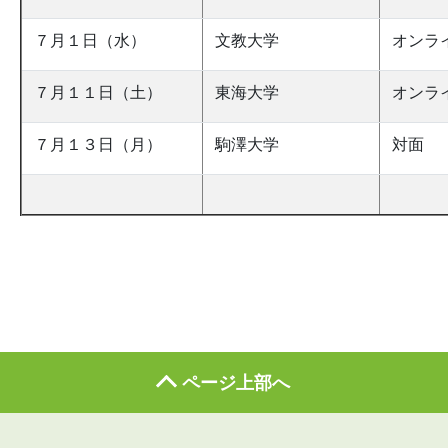
７月１日（水）
文教大学
オンラ
７月１１日（土）
東海大学
オンラ
７月１３日（月）
駒澤大学
対面
ページ上部へ