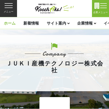
メニュー
企業メニュー
ホーム
新着情報
サイト案内
企業情報
イ
ＪＵＫＩ産機テクノロジー株式会
社