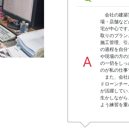
会社の建築
場・店舗など
宅が中心です
取りのプラン
施工管理、引
の過程を自分
A
や現場の方の
の一切をしっ
のが私の仕事
また、会社に
ドローンチー
が活躍してい
生かしながら
よう練習を重