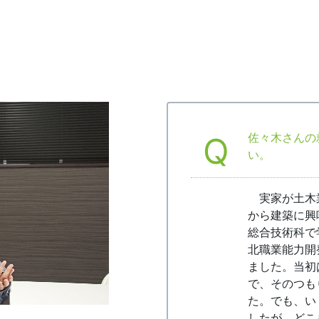
Q
佐々木さんの
い。
実家が土木
から建築に興
総合技術科で
北職業能力開
ました。当初
で、そのつも
た。でも、い
したが、どこ