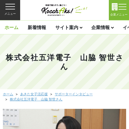
メニュー
企業メニュー
ホーム
新着情報
サイト案内
企業情報
イ
株式会社五洋電子 山脇 智世さ
ん
ホーム
あきた女子活応援
サポーターインタビュー
株式会社五洋電子 山脇 智世さん