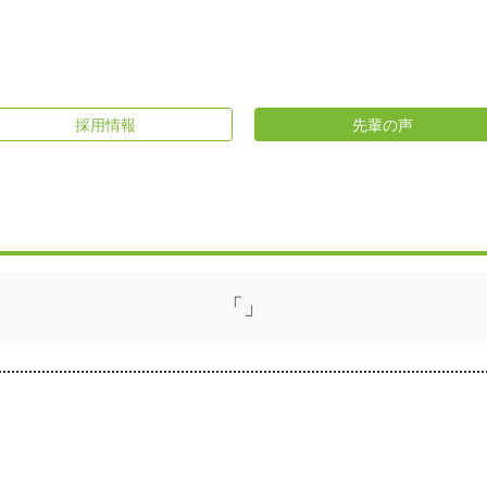
採用情報
先輩の声
「」