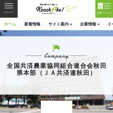
メニュー
企業メニュー
ホーム
新着情報
サイト案内
企業情報
イ
全国共済農業協同組合連合会秋田
県本部（ＪＡ共済連秋田）