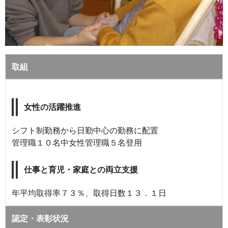
取組
女性の活躍推進
シフト制勤務から日勤中心の勤務に配置
管理職１０名中女性管理職５名登用
仕事と育児・家庭との両立支援
年平均取得率７３％、取得日数１３．１日
認定・表彰状況