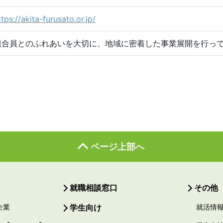
ttps://akita-furusato.or.jp/
組合員とのふれあいを大切に、地域に密着した事業展開を行っ
ページ上部へ
就職相談窓口
その他
企業
学生向け
就活情