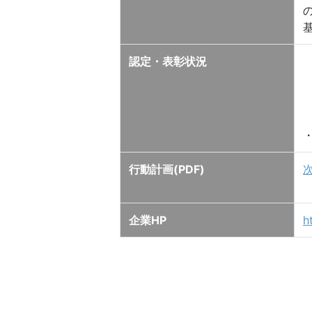
認定・表彰状況
行動計画(PDF)
企業HP
h