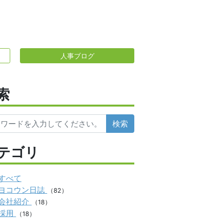
人事ブログ
索
検索
テゴリ
すべて
ヨコウン日誌
（82）
会社紹介
（18）
採用
（18）