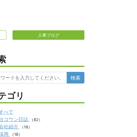
人事ブログ
索
検索
テゴリ
すべて
ヨコウン日誌
（82）
会社紹介
（18）
採用
（18）