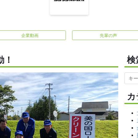
企業動画
先輩の声
動！
検
カ