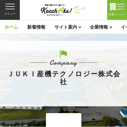
メニュー
企業メニュー
ホーム
新着情報
サイト案内
企業情報
イ
ＪＵＫＩ産機テクノロジー株式会
社