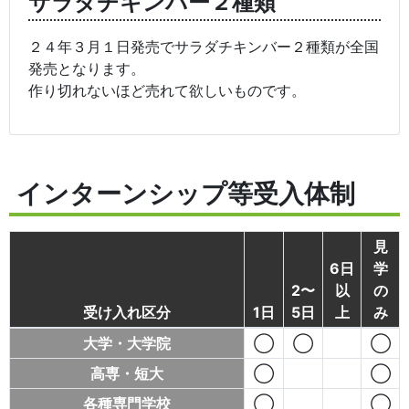
サラダチキンバー２種類
２４年３月１日発売でサラダチキンバー２種類が全国
発売となります。
作り切れないほど売れて欲しいものです。
インターンシップ等受入体制
見
6日
学
2〜
以
の
受け入れ区分
1日
5日
上
み
大学・大学院
◯
◯
◯
高専・短大
◯
◯
各種専門学校
◯
◯