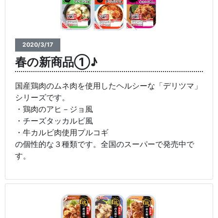
2020/3/17
春の新商品①♪
国産鶏肉のムネ肉を使用したヘルシーな「デリツマ」
シリーズです。
・鶏肉のアヒ－ジョ風
・チーズタッカルビ風
・牛カルビ肉使用プルコギ
の個性的な３種類です。全国のスーパーで発売中で
す。