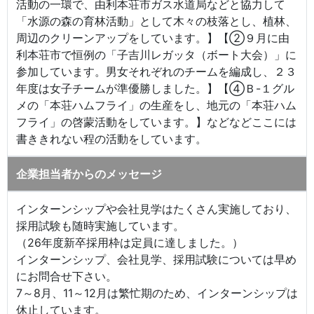
活動の一環で、由利本荘市ガス水道局などと協力して
「水源の森の育林活動」として木々の枝落とし、植林、
周辺のクリーンアップをしています。】【②９月に由
利本荘市で恒例の「子吉川レガッタ（ボート大会）」に
参加しています。男女それぞれのチームを編成し、２３
年度は女子チームが準優勝しました。】【④Ｂ-１グル
メの「本荘ハムフライ」の生産をし、地元の「本荘ハム
フライ」の啓蒙活動をしています。】などなどここには
書ききれない程の活動をしています。
企業担当者からのメッセージ
インターンシップや会社見学はたくさん実施しており、
採用試験も随時実施しています。
（26年度新卒採用枠は定員に達しました。）
インターンシップ、会社見学、採用試験については早め
にお問合せ下さい。
7～8月、11～12月は繁忙期のため、インターンシップは
休止しています。