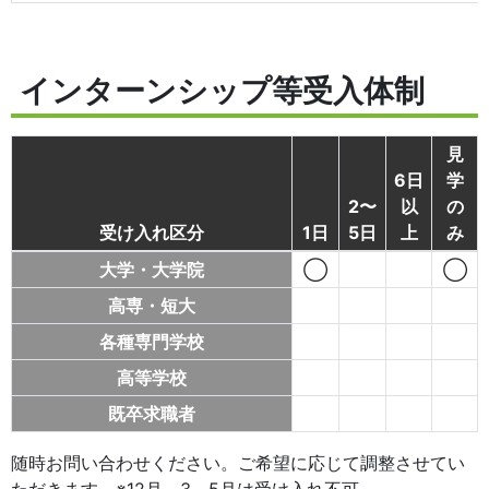
インターンシップ等受入体制
見
6日
学
2〜
以
の
受け入れ区分
1日
5日
上
み
大学・大学院
◯
◯
高専・短大
各種専門学校
高等学校
既卒求職者
随時お問い合わせください。ご希望に応じて調整させてい
ただきます。※12月、3～5月は受け入れ不可