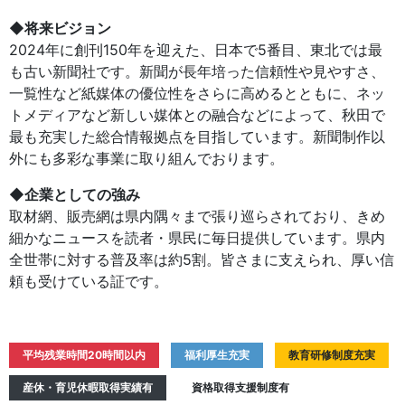
◆将来ビジョン
2024年に創刊150年を迎えた、日本で5番目、東北では最
も古い新聞社です。新聞が長年培った信頼性や見やすさ、
一覧性など紙媒体の優位性をさらに高めるとともに、ネッ
トメディアなど新しい媒体との融合などによって、秋田で
最も充実した総合情報拠点を目指しています。新聞制作以
外にも多彩な事業に取り組んでおります。
◆企業としての強み
取材網、販売網は県内隅々まで張り巡らされており、きめ
細かなニュースを読者・県民に毎日提供しています。県内
全世帯に対する普及率は約5割。皆さまに支えられ、厚い信
頼も受けている証です。
平均残業時間20時間以内
福利厚生充実
教育研修制度充実
産休・育児休暇取得実績有
資格取得支援制度有