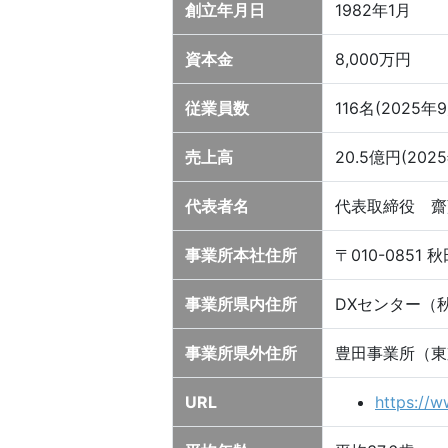
創立年月日
1982年1月
資本金
8,000万円
従業員数
116名(2025
売上高
20.5億円(202
代表者名
代表取締役 齋
事業所本社住所
〒010-0851
事業所県内住所
DXセンター（
事業所県外住所
豊田事業所（東
URL
https://w