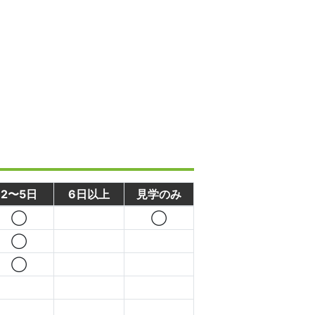
2〜5日
6日以上
見学のみ
◯
◯
◯
◯