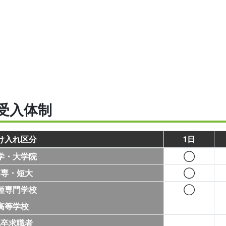
受入体制
け入れ区分
1日
学・大学院
◯
高専・短大
◯
種専門学校
◯
高等学校
既卒求職者