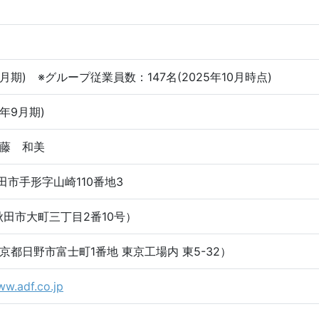
年9月期) ※グループ従業員数：147名(2025年10月時点)
5年9月期)
藤 和美
 秋田市手形字山崎110番地3
秋田市大町三丁目2番10号）
京都日野市富士町1番地 東京工場内 東5-32）
ww.adf.co.jp