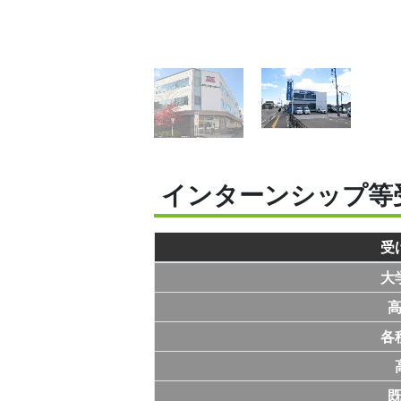
インターンシップ等
受
大
各