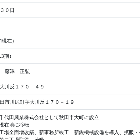
３０日
3.1現在）
.3期）
 藤澤 正弘
大川反１７０－４９
田市川尻町字大川反１７０－１９
 千代田興業株式会社として秋田市大町に設立
 現在地に移転
 工場全面増改築、新事務所竣工 新鋭機械設備を導入、拡販・
 第二工場取得、始動