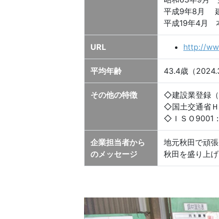
平成9年8月 
平成19年4月
URL
http://ww
平均年齢
43.4歳（2024
その他の特徴
◇建設業登録（
◇国土交通省Ｈ
◇ＩＳＯ9001
企業担当者から
地元秋田で頑張
のメッセージ
秋田を盛り上げ