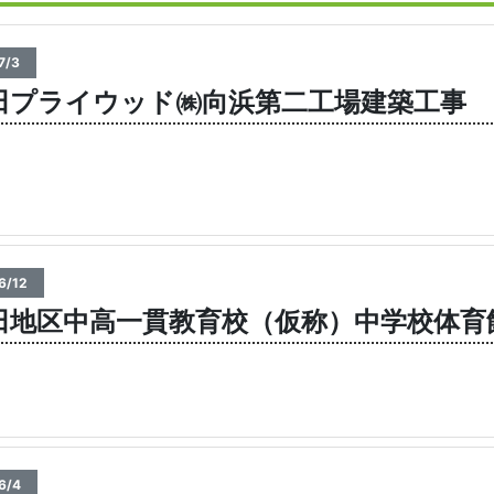
7/3
田プライウッド㈱向浜第二工場建築工事
6/12
田地区中高一貫教育校（仮称）中学校体育
6/4