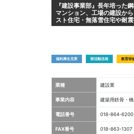
『建設事業部』長年培った鋼
マンション、工場の建設から
スト住宅・無落雪住宅や耐震
福利厚生充実
部活動活発
教育研
業種
建設業
事業内容
建築用鉄骨・橋
電話番号
018-864-6200
FAX番号
018-863-1307