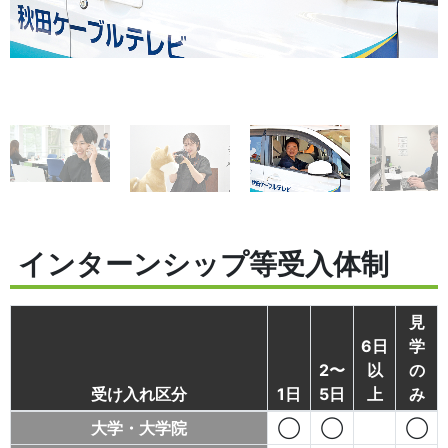
インターンシップ等受入体制
見
6日
学
2〜
以
の
受け入れ区分
1日
5日
上
み
大学・大学院
◯
◯
◯