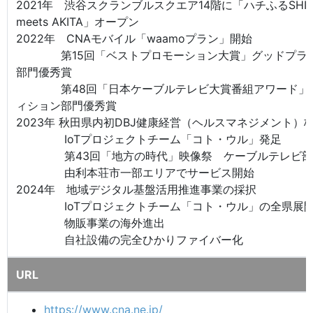
2021年 渋谷スクランブルスクエア14階に「ハチふるSHIB
meets AKITA」オープン
2022年 CNAモバイル「waamoプラン」開始
第15回「ベストプロモーション大賞」グッドプラ
部門優秀賞
第48回「日本ケーブルテレビ大賞番組アワード」
ィション部門優秀賞
2023年 秋田県内初DBJ健康経営（ヘルスマネジメント）
IoTプロジェクトチーム「コト・ウル」発足
第43回「地方の時代」映像祭 ケーブルテレビ部
由利本荘市一部エリアでサービス開始
2024年 地域デジタル基盤活用推進事業の採択
IoTプロジェクトチーム「コト・ウル」の全県展
物販事業の海外進出
自社設備の完全ひかりファイバー化
URL
https://www.cna.ne.jp/