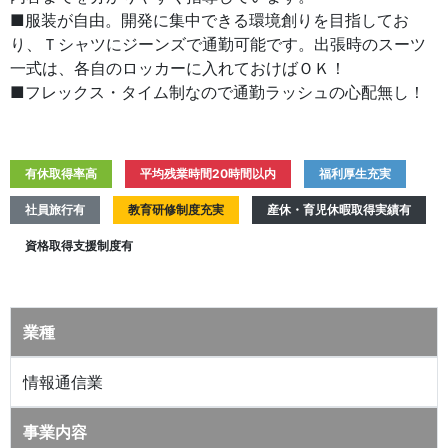
■服装が自由。開発に集中できる環境創りを目指してお
り、Ｔシャツにジーンズで通勤可能です。出張時のスーツ
一式は、各自のロッカーに入れておけばＯＫ！
■フレックス・タイム制なので通勤ラッシュの心配無し！
有休取得率高
平均残業時間20時間以内
福利厚生充実
社員旅行有
教育研修制度充実
産休・育児休暇取得実績有
資格取得支援制度有
業種
情報通信業
事業内容