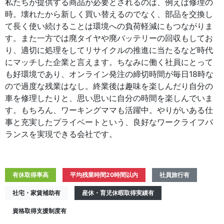
私たちが提供する商品が必要とされるのは、例えば修理の
時。壊れたから新しく買い替えるのでなく、部品を交換し
て長く使い続けることは環境への負荷軽減にもつながりま
す。また一方では廃タイヤや廃バッテリーの回収もしてお
り、適切に処理をしてリサイクルの推進に当たるなど時代
にマッチした企業と言えます。ちなみに働く社員にとって
も好環境であり、オンライン発注の締切時間が毎日18時な
ので過度な残業はなし。終業後は趣味を楽しんだり自分の
車を修理したりと、思い思いに自分の時間を楽しんでいま
す。もちろん、ワーキングママも活躍中。やりがいある仕
事と充実したプライベートという、良好なワークライフバ
ランスを実現できる会社です。
有休取得率高
平均残業時間20時間以内
社員旅行有
社宅・家賃補助有
産休・育児休暇取得実績有
資格取得支援制度有