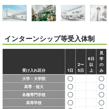
インターンシップ等受入体制
見
6日
学
2〜
以
の
受け入れ区分
1日
5日
上
み
大学・大学院
◯
◯
高専・短大
◯
◯
各種専門学校
◯
◯
高等学校
◯
◯