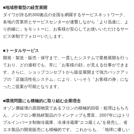
■地域密着型の経営展開
ダイワが誇る約300拠点の全国を網羅するサービスネットワーク、
各地の営業所とサービスセンターが連繋しながら「より迅速に、よ
り的確に」をモットーに、お客様が安心してお使いいただけるサー
ビス体制でフォローいたします。
■トータルサービス
開発・製造・販売・保守まで、一貫したシステムで業務展開を行っ
ており、どの過程でも、常に「お客様の顔」が見える仕事ができま
す。さらに、ショップコンセプトから販促展開まで強力バックアッ
プの「店舗活性化システム」により、いっそう「お客様の身」にな
ったご提案が可能となります。
■環境問題にも積極的に取り組む企業理念
オゾン層破壊の原因物質であるフロンの積極的回収・処理はもちろ
ん、ノンフロン断熱材製品のラインナップも豊富。2007年にはトリ
プルインバータ制御冷蔵庫、冷凍冷蔵庫“エコ蔵くん”を発売し、省
エネ製品の開発販売にも積極的です。 これからも、「地球に優しい