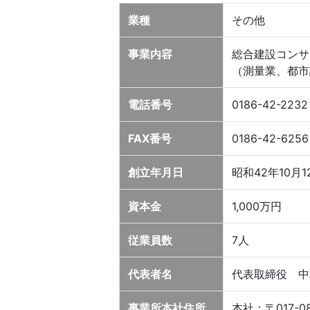
業種
その他
事業内容
総合建設コンサ
（測量業、都市
電話番号
0186-42-2232
FAX番号
0186-42-6256
創立年月日
昭和42年10月1
資本金
1,000万円
従業員数
7人
代表者名
代表取締役 中
事業所本社住所
本社：〒017-