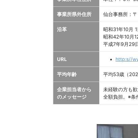
事業所県外住所
仙台事務所：〒98
沿革
昭和31年10月
昭和42年10
平成7年9月2
URL
http:s//w
平均年齢
平均53歳（20
企業担当者から
未経験の方も歓
のメッセージ
全額負担。※条