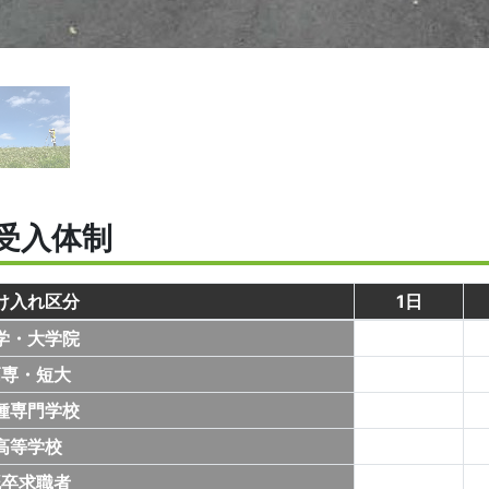
受入体制
け入れ区分
1日
学・大学院
高専・短大
種専門学校
高等学校
既卒求職者