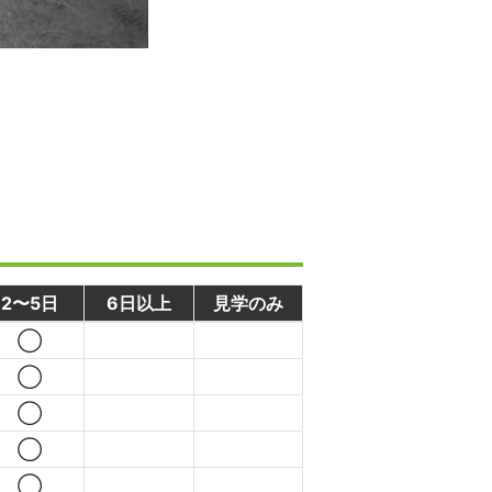
2〜5日
6日以上
見学のみ
◯
◯
◯
◯
◯