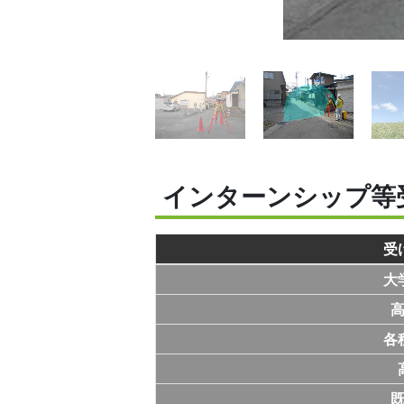
インターンシップ等
受
大
各