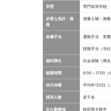
学歴
専門高等学校、
必要な免許・資
測量士補・測量
格
各種手当
通勤手当 実費
技能手当（当社
福利厚生
社会保険（厚生
就業時間
9:00～17:00
休日休暇
平均年120日
採用人数
若干名
主な勤務地
秋田県大館市