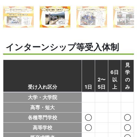
インターンシップ等受入体制
見
6日
学
2〜
以
の
受け入れ区分
1日
5日
上
み
大学・大学院
高専・短大
各種専門学校
◯
◯
高等学校
◯
◯