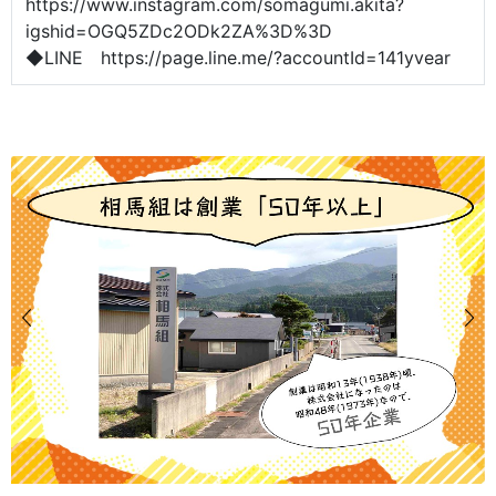
https://www.instagram.com/somagumi.akita?
igshid=OGQ5ZDc2ODk2ZA%3D%3D
◆LINE https://page.line.me/?accountId=141yvear