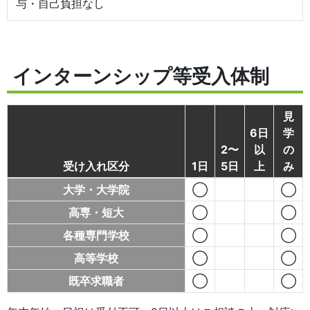
与・自己負担なし
インターンシップ等受入体制
見
6日
学
2〜
以
の
受け入れ区分
1日
5日
上
み
大学・大学院
◯
◯
高専・短大
◯
◯
各種専門学校
◯
◯
高等学校
◯
◯
既卒求職者
◯
◯