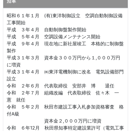
沿革
昭和６１年１月 (有)東洋制御設立 空調自動制御設備
工事開始
平成 ３年４月 自動制御盤製作開始
平成 ５年４月 空調設備メンテナンス開始
平成 ９年４月 現在地に新社屋竣工 本格的に制御盤
製作
平成３１年３月 資本金３００万円から１,０００万円
に増資
平成３１年４月 ㈱東洋電機制御に改名 電気設備部門
設立
令和 ２年６月 代表取締役 安部井 博 退任
令和 ２年７月 組織改編 代表取締役 佐々木 一
憲 就任
令和 ５年２月 秋田市建設工事入札参加資格審査 格
付A級
資本金２,０００万円に増資
令和 ６年12月 秋田県知事特定建設業許可（電気工事