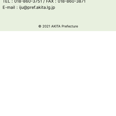
TEL：018-860-3751 / FAX：018-860-3871
E-mail：iju@pref.akita.lg.jp
© 2021 AKITA Prefecture