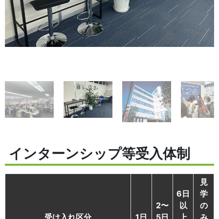
インターンシップ等受入体制
見
6日
学
2〜
以
の
受け入れ区分
1日
5日
上
み