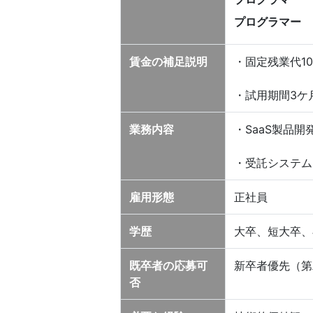
プログラマー
賃金の補足説明
・固定残業代10
・試用期間3ケ
業務内容
・SaaS製品開発
・受託システム
雇用形態
正社員
学歴
大卒、短大卒、
既卒者の応募可
新卒者優先（第
否