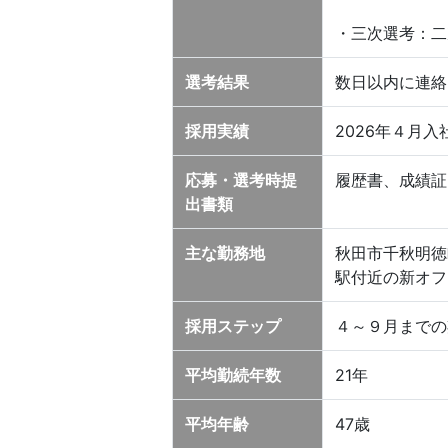
・三次選考：二
選考結果
数日以内に連絡
採用実績
2026年４月
応募・選考時提
履歴書、成績証
出書類
主な勤務地
秋田市千秋明徳町
駅付近の新オフ
採用ステップ
４～９月までの
平均勤続年数
21年
平均年齢
47歳