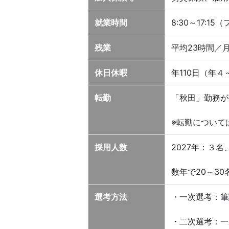
就業時間
8:30～17:1
残業
平均23時間／
休日休暇
年110日（年
転勤
「秋田」勤務が
※転勤について
採用人数
2027年：３名
数年で20～3
選考方法
・一次選考：筆
・二次選考：一