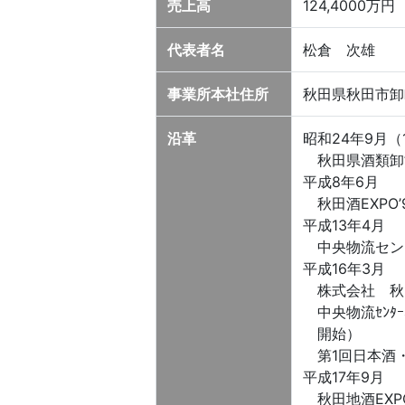
売上高
124,4000万円
代表者名
松倉 次雄
事業所本社住所
秋田県秋田市卸
沿革
昭和24年9月（
秋田県酒類卸協
平成8年6月
秋田酒EXPO
平成13年4月
中央物流セン
平成16年3月
株式会社 秋
中央物流ｾﾝﾀ
開始）
第1回日本酒
平成17年9月
秋田地酒EXP