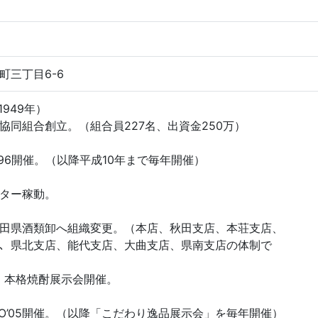
町三丁目6-6
1949年）
同組合創立。（組合員227名、出資金250万）
’96開催。（以降平成10年まで毎年開催）
ター稼動。
田県酒類卸へ組織変更。（本店、秋田支店、本荘支店、
ｰ、県北支店、能代支店、大曲支店、県南支店の体制で
・本格焼酎展示会開催。
O’05開催。（以降「こだわり逸品展示会」を毎年開催）