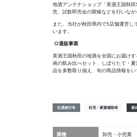
地酒アンテナショップ「美酒王国秋田S
売、試飲即売会の開催などを行いなが
また、当社が秋田県内で5店舗運営し
います。
○通販事業
美酒王国秋田の地酒を全国にお届けす
画の飲み比べセット、しぼりたて・夏
品を多数取り揃え、旬の商品情報をい
社員旅行有
社宅・家賃補助有
産
業種
卸売・小売業